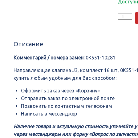
Доступн
Количеств
Направля
клапана
J3,
комплект
Описание
16
шт,
0K551-
Комментарий / номера замен:
0K551-10281
10104,
SHINWOO
Направляющая клапана J3, комплект 16 шт, 0K551
купить любым удобным для Вас способом:
Оформить заказ через «Корзину»
Отправить заказ по электронной почте
Позвонить по контактным телефонам
Написать в мессенджер
Наличие товара и актуальную стоимость уточняйте 
через мессенджеры или форму «Вопрос по запчасти»