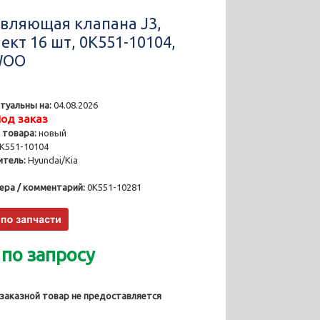
вляющая клапана J3,
ект 16 шт, 0K551-10104,
WOO
туальны на:
04.08.2026
од заказ
 товара:
новый
K551-10104
тель:
Hyundai/Kia
ера / комментарий:
0K551-10281
 по запросу
 заказной товар не предоставляется