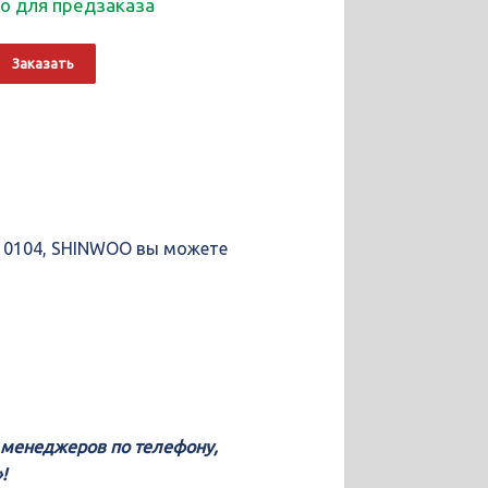
о для предзаказа
о
Alternative:
Заказать
ющая
-10104, SHINWOO вы можете
у менеджеров по телефону,
!