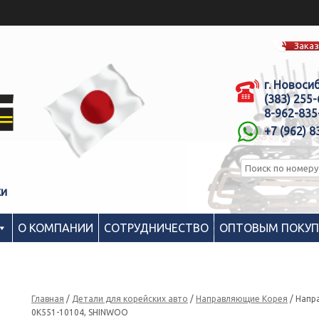
Заказ
г. Новоси
(383) 255
8-962-835
+7 (962) 8
ки
О КОМПАНИИ
СОТРУДНИЧЕСТВО
ОПТОВЫМ ПОКУ
Главная
/
Детали для корейских авто
/
Направляющие Корея
/ Напр
0K551-10104, SHINWOO