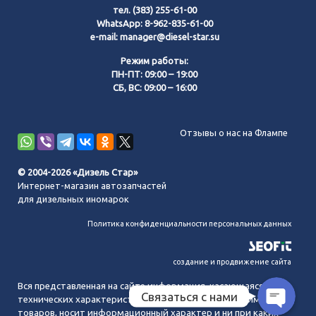
тел.
(383) 255-61-00
WhatsApp:
8-962-835-61-00
e-mail:
manager@diesel-star.su
Режим работы:
ПН-ПТ: 09:00 – 19:00
СБ, ВС: 09:00 – 16:00
Позвонить нам
Отзывы о нас на Флампе
WhatsApp
© 2004-2026 «Дизель Стар»
Интернет-магазин автозапчастей
Telegram
для дизельных иномарок
Политика конфиденциальности персональных данных
MAX
создание и продвижение сайта
Вся представленная на сайте информация, касающаяся
Связаться с нами
технических характеристик, наличия на складе, стоимости
товаров, носит информационный характер и ни при каких