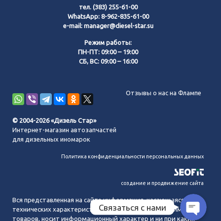
тел.
(383) 255-61-00
WhatsApp:
8-962-835-61-00
e-mail:
manager@diesel-star.su
Режим работы:
ПН-ПТ: 09:00 – 19:00
СБ, ВС: 09:00 – 16:00
Позвонить нам
Отзывы о нас на Флампе
WhatsApp
© 2004-2026 «Дизель Стар»
Интернет-магазин автозапчастей
Telegram
для дизельных иномарок
Политика конфиденциальности персональных данных
MAX
создание и продвижение сайта
Вся представленная на сайте информация, касающаяся
Связаться с нами
технических характеристик, наличия на складе, стоимости
товаров, носит информационный характер и ни при каких