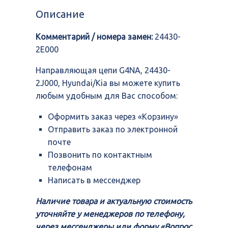
G4NA,
Описание
24430-
2J000,
Комментарий / номера замен:
24430-
Hyundai/Kia
2E000
Направляющая цепи G4NA, 24430-
2J000, Hyundai/Kia вы можете купить
любым удобным для Вас способом:
Оформить заказ через «Корзину»
Отправить заказ по электронной
почте
Позвонить по контактным
телефонам
Написать в мессенджер
Наличие товара и актуальную стоимость
уточняйте у менеджеров по телефону,
через мессенджеры или форму «Вопрос