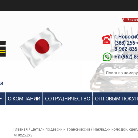
Заказ
г. Новоси
(383) 255
8-962-835
+7 (962) 8
ки
О КОМПАНИИ
СОТРУДНИЧЕСТВО
ОПТОВЫМ ПОКУ
Главная
/
Детали подвески и трансмиссии
/
Накладки колодок, сце
410x252x5