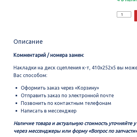
Количеств
Накладки
на
диск
сцепления
Описание
к-
т,
410x252x5
Комментарий / номера замен:
Накладки на диск сцепления к-т, 410x252x5 вы мо
Вас способом:
Оформить заказ через «Корзину»
Отправить заказ по электронной почте
Позвонить по контактным телефонам
Написать в мессенджер
Наличие товара и актуальную стоимость уточняйте 
через мессенджеры или форму «Вопрос по запчасти»