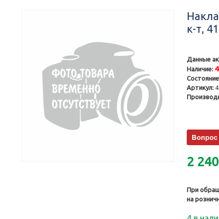
Накла
к-т, 4
Данные ак
Наличие:
Состояние
Артикул:
4
Производи
2 24
При обращ
на рознич
4 в нал