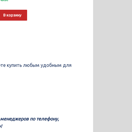
о
Alternative:
В корзину
жете купить любым удобным для
у менеджеров по телефону,
!