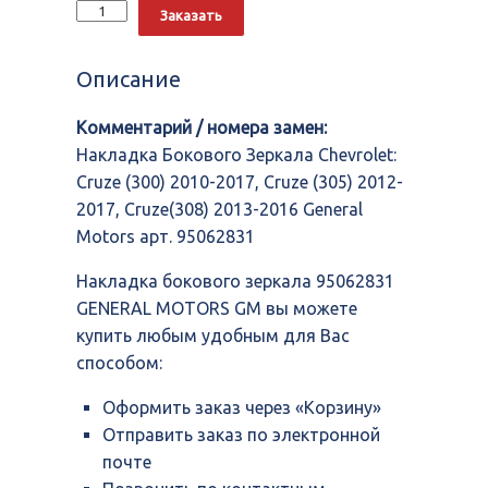
Количество
Alternative:
Заказать
Накладка
бокового
зеркала
Описание
95062831
GENERAL
Комментарий / номера замен:
MOTORS
GM
Накладка Бокового Зеркала Chevrolet:
Cruze (300) 2010-2017, Cruze (305) 2012-
2017, Cruze(308) 2013-2016 General
Motors арт. 95062831
Накладка бокового зеркала 95062831
GENERAL MOTORS GM вы можете
купить любым удобным для Вас
способом:
Оформить заказ через «Корзину»
Отправить заказ по электронной
почте