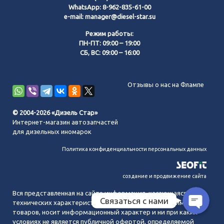
WhatsApp:
8-962-835-61-00
e-mail:
manager@diesel-star.su
Режим работы:
ПН-ПТ: 09:00 – 19:00
СБ, ВС: 09:00 – 16:00
Позвонить нам
Отзывы о нас на Флампе
WhatsApp
© 2004-2026 «Дизель Стар»
Интернет-магазин автозапчастей
Telegram
для дизельных иномарок
Политика конфиденциальности персональных данных
MAX
создание и продвижение сайта
Вся представленная на сайте информация, касающаяся
Связаться с нами
технических характеристик, наличия на складе, стоимости
товаров, носит информационный характер и ни при каких
условиях не является публичной офертой, определяемой