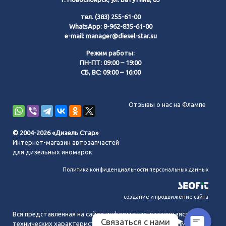
тел.
(383) 255-61-00
WhatsApp:
8-962-835-61-00
e-mail:
manager@diesel-star.su
Режим работы:
ПН-ПТ: 09:00 – 19:00
СБ, ВС: 09:00 – 16:00
Позвонить нам
Отзывы о нас на Флампе
WhatsApp
© 2004-2026 «Дизель Стар»
Интернет-магазин автозапчастей
Telegram
для дизельных иномарок
Политика конфиденциальности персональных данных
MAX
создание и продвижение сайта
Вся представленная на сайте информация, касающаяся
Связаться с нами
технических характеристик, наличия на складе, стоимости