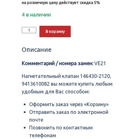
на розничную цену действует скидка 5%
4 в наличии
Количество
Alternative:
В корзину
Нагнетательный
клапан
146430-
Описание
2120,
9413610082
Комментарий / номера замен:
VE21
Нагнетательный клапан 146430-2120,
9413610082 вы можете купить любым
удобным для Вас способом:
Оформить заказ через «Корзину»
Отправить заказ по электронной
почте
Позвонить по контактным
телефонам