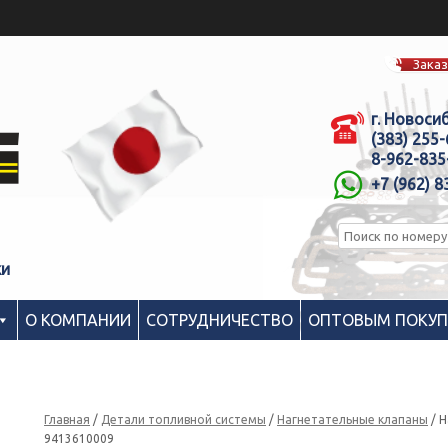
Заказ
г. Новоси
(383) 255
8-962-835
+7 (962) 8
ки
О КОМПАНИИ
СОТРУДНИЧЕСТВО
ОПТОВЫМ ПОКУ
Главная
/
Детали топливной системы
/
Нагнетательные клапаны
/ Н
9413610009