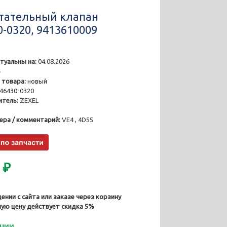
тательный клапан
0-0320, 9413610009
туальны на:
04.08.2026
4
 товара:
новый
46430-0320
тель:
ZEXEL
ера / комментарий:
VE4 , 4D55
0
₽
ении с сайта или заказе через корзину
ную цену действует скидка 5%
ичии