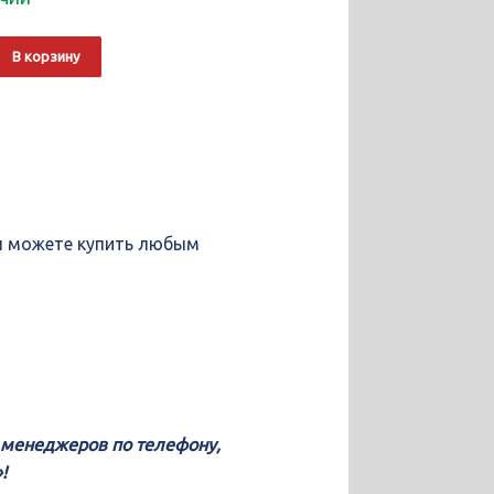
о
Alternative:
В корзину
льный
9
вы можете купить любым
у менеджеров по телефону,
!