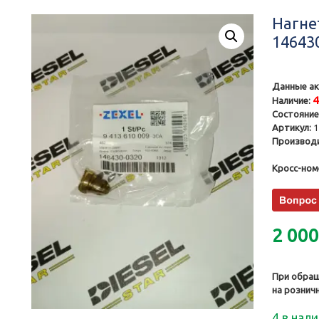
Нагне
14643
Данные ак
Наличие:
Состояние
Артикул:
1
Производи
Кросс-ном
2 00
При обращ
на рознич
4 в нал