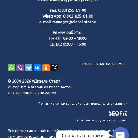
тел.
(383) 255-61-00
WhatsApp:
8-962-835-61-00
e-mail:
manager@diesel-star.su
Режим работы:
ПН-ПТ: 09:00 – 19:00
СБ, ВС: 09:00 – 16:00
Позвонить нам
Отзывы о нас на Флампе
WhatsApp
© 2004-2026 «Дизель Стар»
Интернет-магазин автозапчастей
Telegram
для дизельных иномарок
Политика конфиденциальности персональных данных
MAX
создание и продвижение сайта
Вся представленная на сайте информация, касающаяся
Связаться с нами
технических характеристик, наличия на складе, стоимости