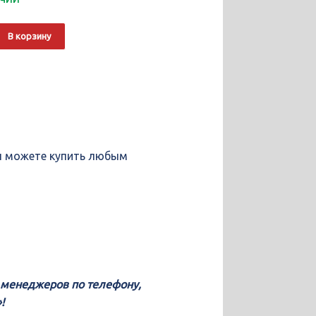
о
Alternative:
В корзину
льный
6
вы можете купить любым
у менеджеров по телефону,
!