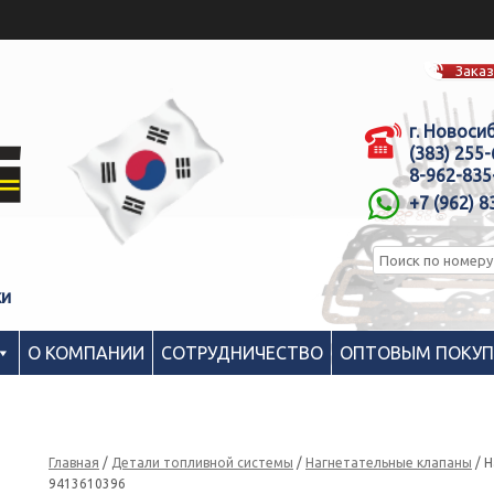
Заказ
г. Новоси
(383) 255
8-962-835
+7 (962) 8
ки
О КОМПАНИИ
СОТРУДНИЧЕСТВО
ОПТОВЫМ ПОКУ
Главная
/
Детали топливной системы
/
Нагнетательные клапаны
/ Н
9413610396