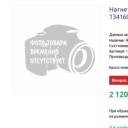
Нагне
13416
Данные ак
Наличие:
Состояние
Артикул:
1
Производи
Кросс-ном
2 12
При обращ
на рознич
4 в нал