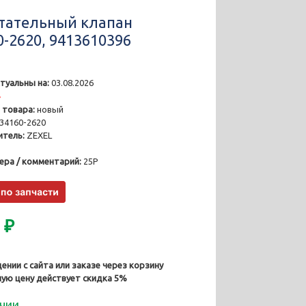
тательный клапан
0-2620, 9413610396
туальны на:
03.08.2026
4
 товара:
новый
34160-2620
тель:
ZEXEL
ера / комментарий:
25P
0
₽
ении с сайта или заказе через корзину
ную цену действует скидка 5%
ичии