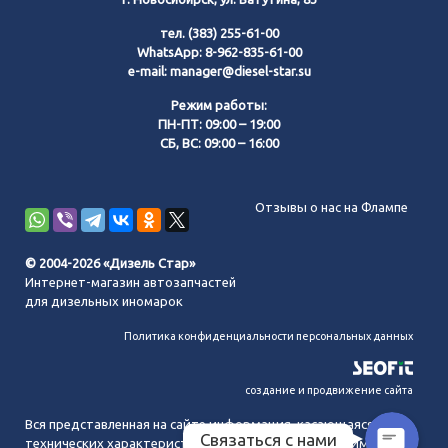
тел.
(383) 255-61-00
WhatsApp:
8-962-835-61-00
e-mail:
manager@diesel-star.su
Режим работы:
ПН-ПТ: 09:00 – 19:00
СБ, ВС: 09:00 – 16:00
Позвонить нам
Отзывы о нас на Флампе
WhatsApp
© 2004-2026 «Дизель Стар»
Интернет-магазин автозапчастей
Telegram
для дизельных иномарок
Политика конфиденциальности персональных данных
MAX
создание и продвижение сайта
Вся представленная на сайте информация, касающаяся
Связаться с нами
технических характеристик, наличия на складе, стоимости