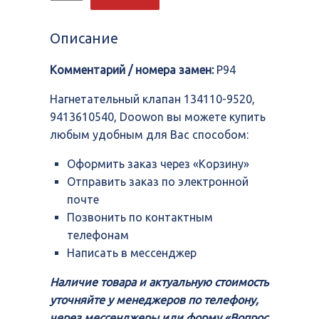
Нагнетательный
клапан
134110-
Описание
9520,
9413610540,
Комментарий / номера замен:
P94
Doowon
Нагнетательный клапан 134110-9520,
9413610540, Doowon вы можете купить
любым удобным для Вас способом:
Оформить заказ через «Корзину»
Отправить заказ по электронной
почте
Позвонить по контактным
телефонам
Написать в мессенджер
Наличие товара и актуальную стоимость
уточняйте у менеджеров по телефону,
через мессенджеры или форму «Вопрос