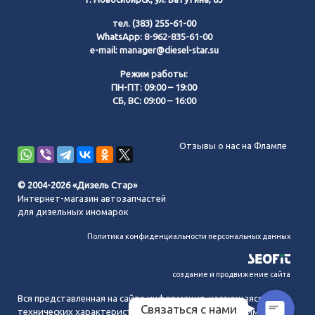
тел.
(383) 255-61-00
WhatsApp:
8-962-835-61-00
e-mail:
manager@diesel-star.su
Режим работы:
ПН-ПТ: 09:00 – 19:00
СБ, ВС: 09:00 – 16:00
Позвонить нам
Отзывы о нас на Флампе
WhatsApp
© 2004-2026 «Дизель Стар»
Интернет-магазин автозапчастей
Telegram
для дизельных иномарок
Политика конфиденциальности персональных данных
MAX
создание и продвижение сайта
Вся представленная на сайте информация, касающаяся
Связаться с нами
технических характеристик, наличия на складе, стоимости