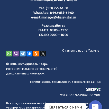
тел.
(383) 255-61-00
WhatsApp:
8-962-835-61-00
e-mail:
manager@diesel-star.su
Режим работы:
ПН-ПТ: 09:00 – 19:00
СБ, ВС: 09:00 – 16:00
Позвонить нам
Отзывы о нас на Флампе
WhatsApp
© 2004-2026 «Дизель Стар»
Интернет-магазин автозапчастей
Telegram
для дизельных иномарок
Политика конфиденциальности персональных данных
MAX
создание и продвижение сайта
Вся представленная на сайте информация, касающаяся
Связаться с нами
технических характеристик, наличия на складе, стоимости