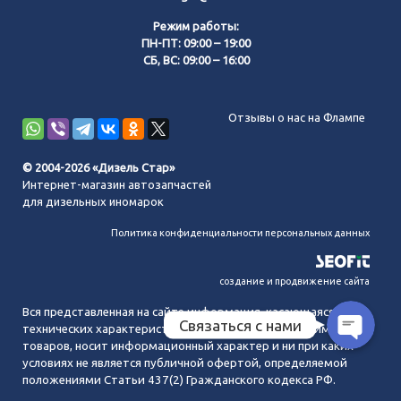
Режим работы:
ПН-ПТ: 09:00 – 19:00
СБ, ВС: 09:00 – 16:00
Позвонить нам
Отзывы о нас на Флампе
WhatsApp
© 2004-2026 «Дизель Стар»
Интернет-магазин автозапчастей
Telegram
для дизельных иномарок
Политика конфиденциальности персональных данных
MAX
создание и продвижение сайта
Вся представленная на сайте информация, касающаяся
Связаться с нами
технических характеристик, наличия на складе, стоимости
товаров, носит информационный характер и ни при каких
условиях не является публичной офертой, определяемой
положениями Статьи 437(2) Гражданского кодекса РФ.