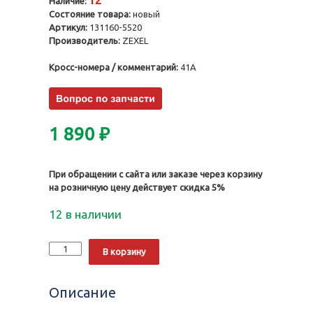
12
Наличие:
Состояние товара:
новый
Артикул:
131160-5520
Производитель:
ZEXEL
Кросс-номера / комментарий:
41A
1 890
₽
При обращении с сайта или заказе через корзину
на розничную цену действует скидка 5%
12 в наличии
Количество
Alternative:
В корзину
Нагнетательный
клапан
131160-
Описание
5520,
9413610375