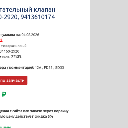
тательный клапан
0-2920, 9413610174
туальны на:
04.08.2026
12
 товара:
новый
31160-2920
тель:
ZEXEL
ера / комментарий:
12A , FD33 , SD33
0
₽
ении с сайта или заказе через корзину
ную цену действует скидка 5%
личии