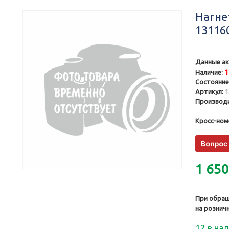
Нагне
13116
Данные ак
Наличие:
Состояние
Артикул:
1
Производи
Кросс-ном
1 65
При обращ
на рознич
12 в на