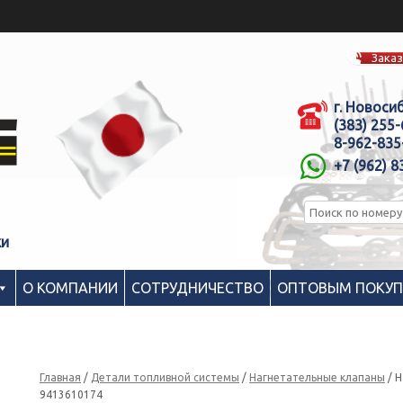
Заказ
г. Новоси
(383) 255
8-962-835
+7 (962) 8
ки
О КОМПАНИИ
СОТРУДНИЧЕСТВО
ОПТОВЫМ ПОКУ
Главная
/
Детали топливной системы
/
Нагнетательные клапаны
/ Н
9413610174