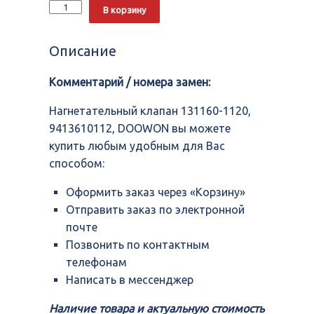
Количество
Alternative:
В корзину
Нагнетательный
клапан
131160-
Описание
1120,
9413610112,
Комментарий / номера замен:
DOOWON
Нагнетательный клапан 131160-1120,
9413610112, DOOWON вы можете
купить любым удобным для Вас
способом:
Оформить заказ через «Корзину»
Отправить заказ по электронной
почте
Позвонить по контактным
телефонам
Написать в мессенджер
Наличие товара и актуальную стоимость