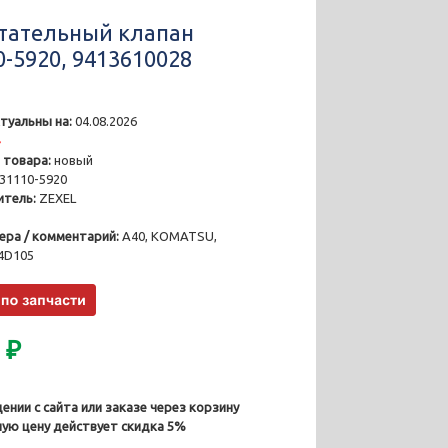
тательный клапан
0-5920, 9413610028
туальны на:
04.08.2026
4
 товара:
новый
31110-5920
тель:
ZEXEL
ера / комментарий:
A40, KOMATSU,
4D105
0
₽
ении с сайта или заказе через корзину
ную цену действует скидка 5%