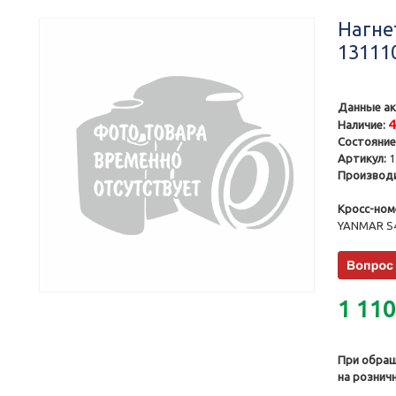
Нагне
13111
Данные ак
Наличие:
Состояние
Артикул:
1
Производи
Кросс-ном
YANMAR S
1 11
При обращ
на рознич