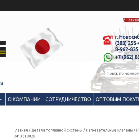
Заказ
г. Новоси
(383) 255
8-962-835
+7 (962) 8
ки
О КОМПАНИИ
СОТРУДНИЧЕСТВО
ОПТОВЫМ ПОКУ
Главная
/
Детали топливной системы
/
Нагнетательные клапаны
/ Н
9413610028