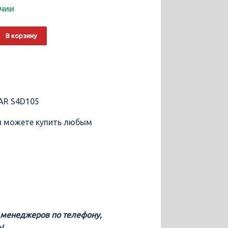
ичии
о
Alternative:
В корзину
льный
8
AR S4D105
вы можете купить любым
у менеджеров по телефону,
!