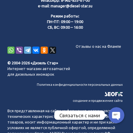
WhatsApp:
8-962-835-61-00
e-mail:
manager@diesel-star.su
Режим работы:
ПН-ПТ: 09:00 – 19:00
СБ, ВС: 09:00 – 16:00
Позвонить нам
Отзывы о нас на Флампе
WhatsApp
© 2004-2026 «Дизель Стар»
Интернет-магазин автозапчастей
Telegram
для дизельных иномарок
Политика конфиденциальности персональных данных
MAX
создание и продвижение сайта
Вся представленная на сайте информация, касающаяся
Связаться с нами
технических характеристик, наличия на складе, стоимости
товаров, носит информационный характер и ни при каких
условиях не является публичной офертой, определяемой