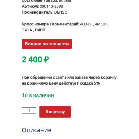
Состояние товара:
новый
Артикул:
090140-2590
Производитель:
DENSO
Кросс-номера / комментарий:
4D34T , 4M50T ,
D4DA , D4DB
2 400
₽
При обращении с сайта или заказе через корзину
на розничную цену действует скидка 5%
16 в наличии
Количество
Alternative:
В корзину
Нагнетательный
клапан
090140-
Описание
2590