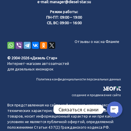
e-mail:
manager@diesel-star.su
Режим работы:
ПН-ПТ: 09:00 – 19:00
СБ, ВС: 09:00 – 16:00
Позвонить нам
Отзывы о нас на Флампе
WhatsApp
© 2004-2026 «Дизель Стар»
Интернет-магазин автозапчастей
Telegram
для дизельных иномарок
Политика конфиденциальности персональных данных
MAX
создание и продвижение сайта
Вся представленная на сайте информация, касающаяся
Связаться с нами
технических характеристик, наличия на складе, стоимости
товаров, носит информационный характер и ни при каких
условиях не является публичной офертой, определяемой
положениями Статьи 437(2) Гражданского кодекса РФ.