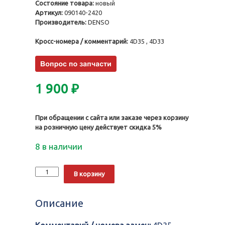
Состояние товара:
новый
Артикул:
090140-2420
Производитель:
DENSO
Кросс-номера / комментарий:
4D35 , 4D33
1 900
₽
При обращении с сайта или заказе через корзину
на розничную цену действует скидка 5%
8 в наличии
Количество
Alternative:
В корзину
Нагнетательный
клапан
090140-
Описание
2420