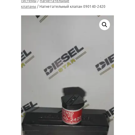
системы
/
Нагнетательные
клапаны
/ Нагнетательный клапан 090140-2420