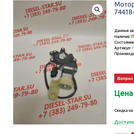
Мотор
74418-
Данные ак
П
Наличие:
Состояние
Артикул:
1
Производи
Цена
Скидка на
Доступн