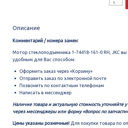
Количеств
Мотор
стеклопод
1-
74418-
Описание
161-
0
RH,
Комментарий / номера замен:
JKC
Мотор стеклоподъемника 1-74418-161-0 RH, JKC в
удобным для Вас способом:
Оформить заказ через «Корзину»
Отправить заказ по электронной почте
Позвонить по контактным телефонам
Написать в мессенджер
Наличие товара и актуальную стоимость уточняйте 
через мессенджеры или форму «Вопрос по запчасти»
Цены указаны розничные!
Для покупки товара по о