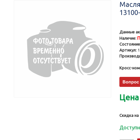
Масля
13100-
Данные ак
П
Наличие:
Состояние
Артикул:
1
Производи
Кросс-ном
Цена
Скидка на
Доступн