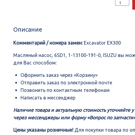
Количеств
Масляный
насос,
6SD1,
1-
Описание
13100-
191-
0,
Комментарий / номера замен:
Excavator EX300
ISUZU
Масляный насос, 6SD1, 1-13100-191-0, ISUZU вы м
для Вас способом:
Оформить заказ через «Корзину»
Отправить заказ по электронной почте
Позвонить по контактным телефонам
Написать в мессенджер
Наличие товара и актуальную стоимость уточняйте 
через мессенджеры или форму «Вопрос по запчасти»
Цены указаны розничные!
Для покупки товара по о