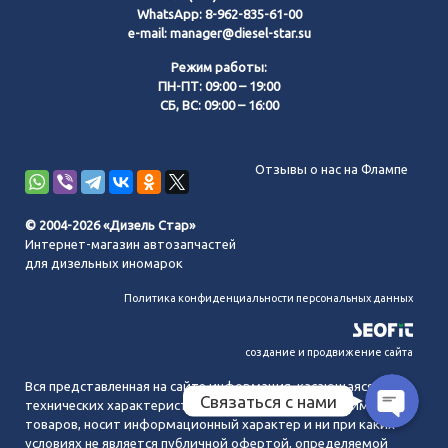
WhatsApp:
8-962-835-61-00
e-mail:
manager@diesel-star.su
Режим работы:
ПН-ПТ: 09:00 – 19:00
СБ, ВС: 09:00 – 16:00
Позвонить нам
Отзывы о нас на Флампе
WhatsApp
© 2004-2026 «Дизель Стар»
Интернет-магазин автозапчастей
Telegram
для дизельных иномарок
Политика конфиденциальности персональных данных
MAX
создание и продвижение сайта
Вся представленная на сайте информация, касающаяся
Связаться с нами
технических характеристик, наличия на складе, стоимости
товаров, носит информационный характер и ни при каких
условиях не является публичной офертой, определяемой