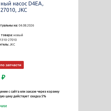
ный насоc D4EA,
27010, JKC
туальны на:
04.08.2026
3
 товара:
новый
1310-27010
тель:
JKC
0
₽
ении с сайта или заказе через корзину
ную цену действует скидка 5%
ичии