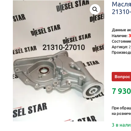
Масля
21310-
Данные ак
Наличие:
Состояние
Артикул:
2
Производи
7 93
При обращ
на рознич
3 в нал