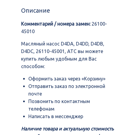
насоc
D4DA,
Описание
D4DD,
D4DB,
Комментарий / номера замен:
26100-
D4DC,
26110-
45010
45001,
ATC
Масляный насоc D4DA, D4DD, D4DB,
D4DC, 26110-45001, ATC вы можете
купить любым удобным для Вас
способом:
Оформить заказ через «Корзину»
Отправить заказ по электронной
почте
Позвонить по контактным
телефонам
Написать в мессенджер
Наличие товара и актуальную стоимость