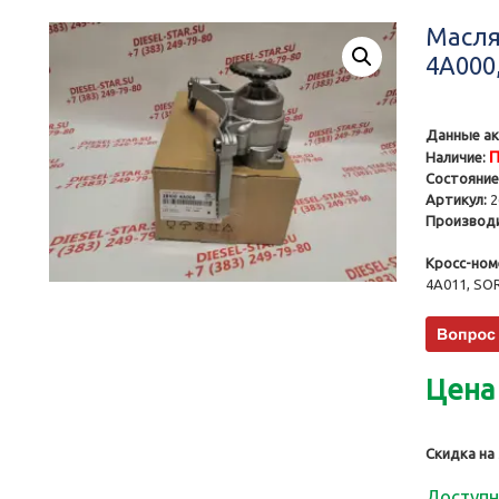
Масля
4A000,
Данные ак
П
Наличие:
Состояние
Артикул:
2
Производи
Кросс-ном
4A011, S
Цена
Скидка на
Доступн