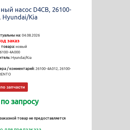
ный насоc D4CB, 26100-
 Hyundai/Kia
туальны на:
04.08.2026
од заказ
 товара:
новый
6100-4A000
тель:
Hyundai/Kia
ера / комментарий:
26100-4A012, 26100-
ORENTO
 по запросу
 заказной товар не предоставляется
о для предзаказа