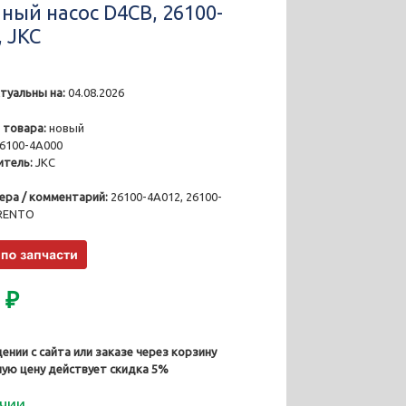
ный насоc D4CB, 26100-
, JKC
туальны на:
04.08.2026
3
 товара:
новый
6100-4A000
тель:
JKC
ера / комментарий:
26100-4A012, 26100-
ORENTO
0
₽
ении с сайта или заказе через корзину
ную цену действует скидка 5%
ичии