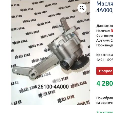
Масля
4A000
Данные ак
Наличие:
Состояние
Артикул:
2
Производи
Кросс-ном
4A011, S
4 28
При обращ
на рознич
3 в нал