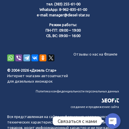
тел.
(383) 255-61-00
WhatsApp:
8-962-835-61-00
e-mail:
manager@diesel-star.su
Режим работы:
ПН-ПТ: 09:00 – 19:00
СБ, ВС: 09:00 – 16:00
Позвонить нам
Отзывы о нас на Флампе
WhatsApp
© 2004-2026 «Дизель Стар»
Интернет-магазин автозапчастей
Telegram
для дизельных иномарок
Политика конфиденциальности персональных данных
MAX
создание и продвижение сайта
Вся представленная на сайте информация, касающаяся
Связаться с нами
технических характеристик, наличия на складе, стоимости
товаров, носит информационный характер и ни при каких