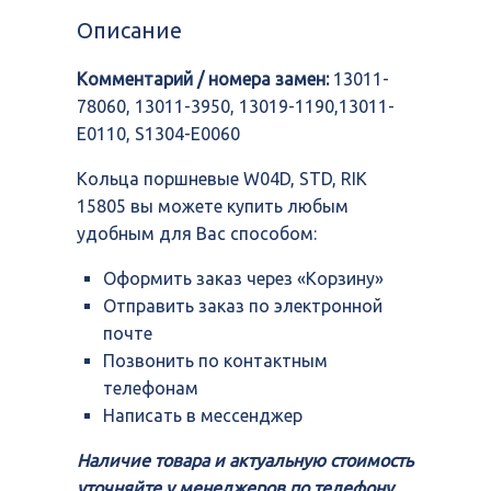
W04D,
Описание
STD,
RIK
Комментарий / номера замен:
13011-
15805
78060, 13011-3950, 13019-1190,13011-
E0110, S1304-E0060
Кольца поршневые W04D, STD, RIK
15805 вы можете купить любым
удобным для Вас способом:
Оформить заказ через «Корзину»
Отправить заказ по электронной
почте
Позвонить по контактным
телефонам
Написать в мессенджер
Наличие товара и актуальную стоимость
уточняйте у менеджеров по телефону,