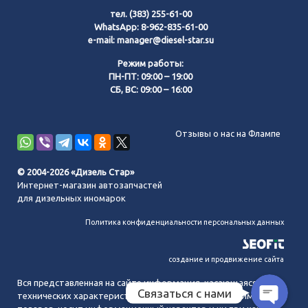
тел.
(383) 255-61-00
WhatsApp:
8-962-835-61-00
e-mail:
manager@diesel-star.su
Режим работы:
ПН-ПТ: 09:00 – 19:00
СБ, ВС: 09:00 – 16:00
Позвонить нам
Отзывы о нас на Флампе
WhatsApp
© 2004-2026 «Дизель Стар»
Интернет-магазин автозапчастей
Telegram
для дизельных иномарок
Политика конфиденциальности персональных данных
MAX
создание и продвижение сайта
Вся представленная на сайте информация, касающаяся
Связаться с нами
технических характеристик, наличия на складе, стоимости