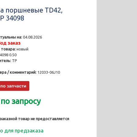
а поршневые TD42,
TP 34098
туальны на:
04.08.2026
од заказ
 товара:
новый
4098 0.50
тель:
TP
ера / комментарий:
12033-06J10
 по запросу
 заказной товар не предоставляется
о для предзаказа