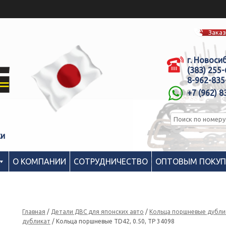
Заказ
г. Новоси
(383) 255
8-962-835
+7 (962) 8
ки
О КОМПАНИИ
СОТРУДНИЧЕСТВО
ОПТОВЫМ ПОКУ
Главная
/
Детали ДВС для японских авто
/
Кольца поршневые дубли
дубликат
/ Кольца поршневые TD42, 0.50, TP 34098